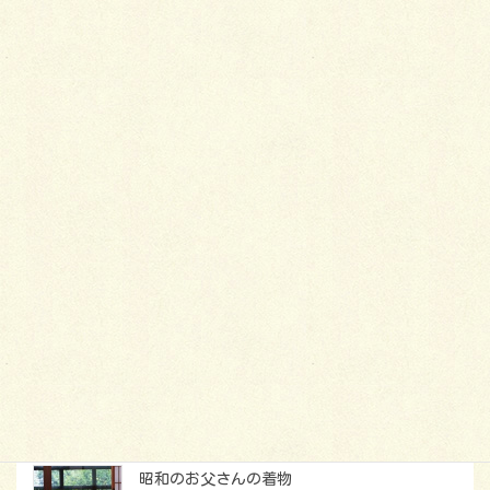
説明したいと思います。
2014年2月17日
着物
仕立て直しのポイント
古着はなんでも仕立て直せばいいというわけ
ではありません。仕立て直しでも料金は新品
と同様だし、解き代や洗い張り代も余分にか
かります。仕立て直しをするときは、そこま
で手をかけても着たい着物なのかどうかをよ
く考えてみることが大切です。
最新記事
昭和のお父さんの着物