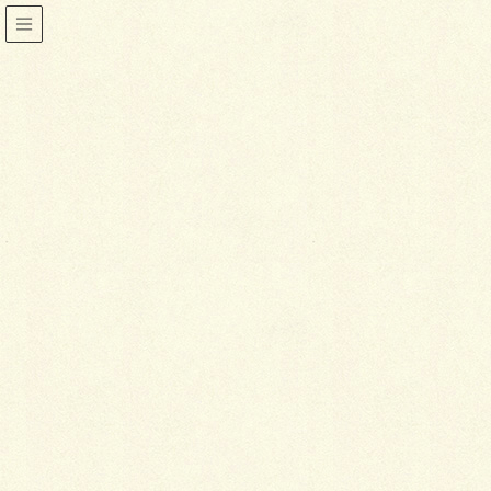
仕立て直し
HOME
仕立て直し
2015年2月25日
帯
古帯の仕立て直しで注意すること
最近、仕立て屋さんに持ち込まれる依頼で一
番多いのが、古着や古帯の仕立て直しだそう
ですが、中には、さすがにこれはちょっと…
というものもあるようです。そこで、古帯を
仕立て直すときの見極め方や注意点などをご