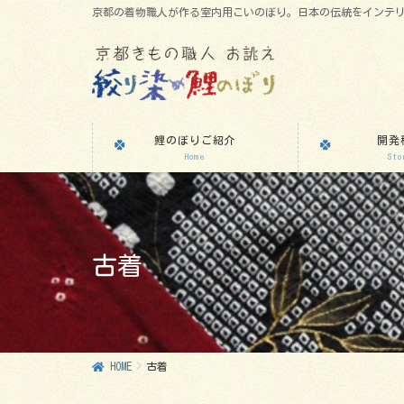
京都の着物職人が作る室内用こいのぼり。日本の伝統をインテ
鯉のぼりご紹介
開発
Home
Sto
古着
HOME
古着