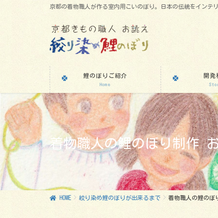
京都の着物職人が作る室内用こいのぼり。日本の伝統をインテ
鯉のぼりご紹介
開発
Home
Sto
着物職人の鯉のぼり制作 
HOME
絞り染め鯉のぼりが出来るまで
着物職人の鯉のぼ