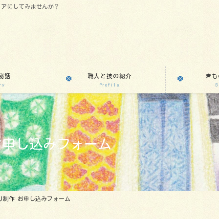
リアにしてみませんか？
秘話
職人と技の紹介
きも
ry
Profile
B
お申し込みフォーム
り制作 お申し込みフォーム