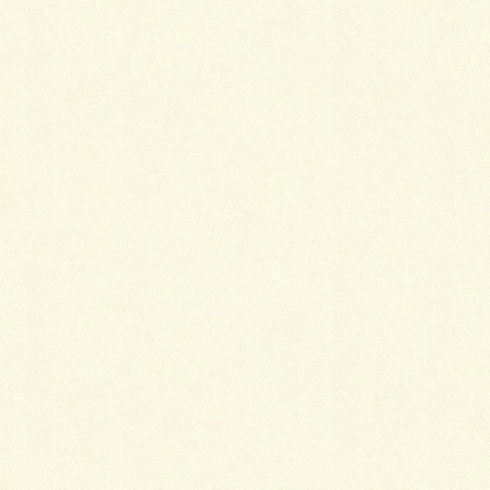
着物で結婚式やご葬儀に出た後、帰りの乗り物の中で
フッと気づいたら居眠りをしていることはよくありま
す。
この時に、どうしても前かがみになってあごが着物の
襟元についてしまいます。
自分では見えないので、
着物を脱いだ時に襟元にファ
ンデーションが付いている
ことに気が付きます。
とにかく目立つ場所が汚れます。
ヘアーセットをしていると頭を背もたれにのせられな
いこともあり余計に前のめりになってしまいます。
最近のファンデーションは化粧崩れが少ない分、衣服
に付けてしまうと取れにくいのです。
着物で居眠りしそうなときにはスカーフやハンカチを
襟元に巻いておきましょう。
（ライター ：
ｎ．ｍ
）