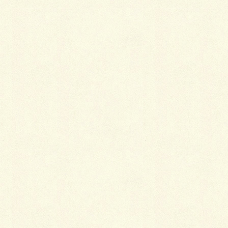
着物を着る時に割合多いのが墨を使う機会です。
結婚式では受付で墨を使います。
この時が要注意！
受け付けでは、手荷物が邪魔にな
る上にとかく気忙しいもの。
黒っぽい着物なら気が付かない事も多いのですが、ツ
ンと一点、着物に墨を付けてしまうことがあります。
自分の着物に付くのはまだしも、人の着物に付けてし
まっては謝っても謝り切れません。
墨のシミはシミの中でも難物
です。
受付など墨を使う場合は必ず手荷物を人に預けて粗相
のないようにしましょう。
３．二酸化塩素分子使用の消臭剤には金銀を
施した衣類は避けた方がいい！