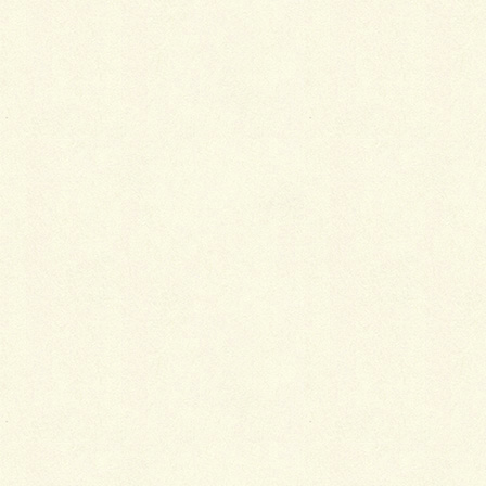
タンス用の乾燥剤や防虫剤の使用方法を間違えると着
物にシミが付いたり金銀が錆びたりする
のはよく知ら
れている事ですが、
最近販売されている二酸化塩素分
子使用の消臭剤も要注意
です。
この種の消臭剤はウイルスを分解する働きがあるとい
う事なので今後普及する可能性は大きいのですが、実
は二酸化塩素分子は金属を腐食させます。
そういうものが置かれている部屋では、金銀をあしら
った着衣で長時間過ごすのは避けたほうがよさそうで
す。
４．居眠りするならスカーフかハンカチの準
備を！