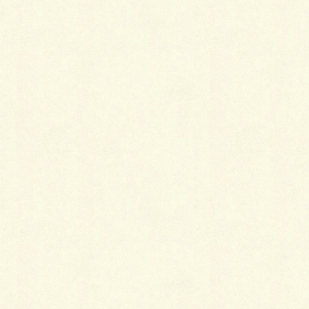
礼装なら着物や帯の格式も気になりますし、加工によ
っては非常にデリケートなものも多いので思いもつか
ない失敗をしてしまうこともあります。
ここでは、やってしまったらもう取り返しがつかない
４つの失敗例をご紹介しましょう。
１．着物を着る時には軟膏を塗ってはいけな
い
何年かぶりで出してみた着物にシミが浮き出て時代物
の古着のようになっていることがあります。
着物の胴裏地に浮き出る大きな黄ばみや茶色いシミ
は、本人が着る分には差しさわりが無いものの、人に
は見せたくないものです。