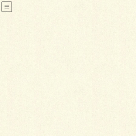
きもの談義
HOME
着物
きもの談義
やってしまったらもう取り返しがつかない失敗4つ
2015年1月13日
喜泉堂
きもの談義
やってしまったらもう取り返し
がつかない失敗4つ
着物を着る時には多かれ少なかれ気を使うことが多い
ようです。