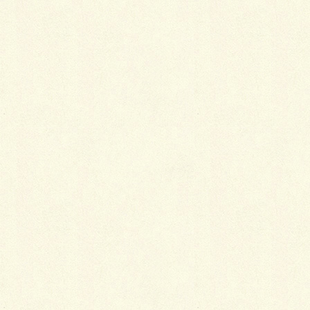
汗ばんだままたたんでしまうとこんなことがおきます
が、もう一つ意外な原因があります。
その時に
使用した軟膏類が後日シミなって残ることが
ある
のです。
ウエスト周りや肘の内側、膝裏など、汗をかきやすい
部分に軟膏を塗ったまま着物を着ると、その成分が肌
襦袢や襦袢、着物に染み出し、年月をかけてシミなる
のです。
こういった黄ばみやシミなどが厄介なのは、仕舞う時
には見えないのにタンスの中で変色して何年もたって
から出てくるという事です。
２．墨のシミは専門家でも手こずる難物！