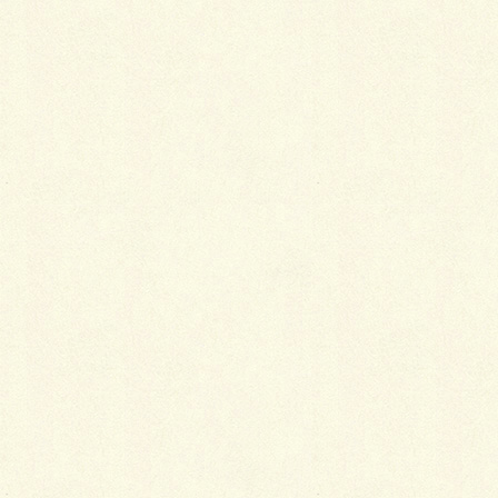
2018年1月1日
艶っぽさと暖かさの両立！冬の和装には靴下用カ
イロがお役にたちます
2015年1月9日
カテゴリー
きもの談義
タグ
スカーフ
ハンカチ
ファンデーション
二酸化塩素分子
墨
墨いシミ
居眠り
消臭剤
襟元
軟膏
金銀
母が最も愛した着物生地屋は、大阪の四天王寺さんの露店
初春や 慣れぬ茶席に 花びら餅飛ぶ