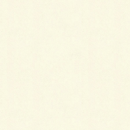
着物の洗濯方法と相場
着物は、素材によってお手入れの方法や頻度
が変わってきます。間違った洗濯をしたり、
我流でお手入れをしたりして、せっかくの着
物が台無しにしてしまうことのないよう、で
きないことは無理をせず、専門店に依頼しま
しょう。
2019年1月5日
着物
着物が似合う体作り
「着物が似合う、似合わない」とはよく言わ
れることです。着物がしっくりくるようにな
るにはどうすべきかという点において、普段
着として着続けて慣れるのが一番という意見
が一般的のようですが、それとはまた別の考
え方もあるようです。