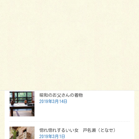
うな意味や優しさを持っているものです。た
だ単に体にまとっておくだけのものとしてで
はない、着物の本当の楽しみを知れば、もっ
と着物が着たいと思えてくることうけあいで
す。
1
2
…
17
»
最新記事
昭和のお父さんの着物
2019年3月14日
惚れ惚れするいい女 戸名瀬（となせ）
2019年3月1日