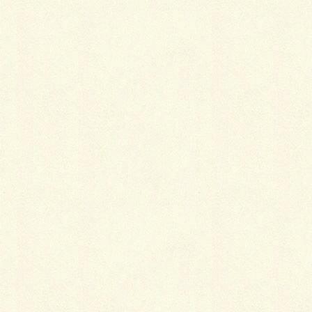
新春の松竹座公演は坂東玉三郎さんの舞踏公
演です。今年67歳（執筆当時）になられるは
ずなんですが、まるでお人形のような美しさ
です。
2019年1月19日
着物
着物を着るとやせられる!?
着物を着ればすっきりやせられるなんて、そ
んなにうまい話はもちろんありません。しか
し、着物を着ることで食べ過ぎを防ぐことが
できるかもしれないとなれば、少し興味が湧
く話題ではないでしょうか。
2019年1月8日
お手入れ