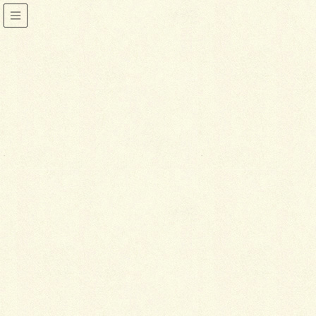
着物
HOME
着物
2019年3月14日
きもの談義
昭和のお父さんの着物
「サザエさん」は昭和の30年ぐらいまではリ
アルタイムというか、その時代を反映する漫
画です。そこに登場する波平さんこそ、昭和
初期から30年代ぐらいまでの中産階級のお父
さんの典型でした。