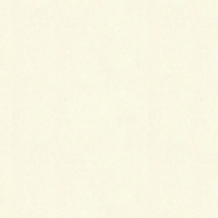
です。着物を着る時に取ってしまいます。
2019年2月16日
きもの談義
着くずれをちょちょっと直せば外
出先でも大丈夫！
そもそも着物は着くずれるものです。適当に
直し直し過ごすのが本来の着物の姿。着くず
れの原因と防止策を紹介します。
2019年2月4日
歌舞伎
坂東玉三郎さんはホントは男っぽ
いかもしれない。