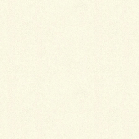
2019年1月5日
着物
普段着として着物を着る意義
「着物を特別なときの衣服としてだけでなく
普段着としても着よう」という声をよく聞き
ますが、普段から着物を着ることによって得
られることとは、いったいどんなことなので
しょうか。
2019年1月5日
小物
着物姿に垣間見える女心
着物は、その形や着こなしがまるで言葉のよ