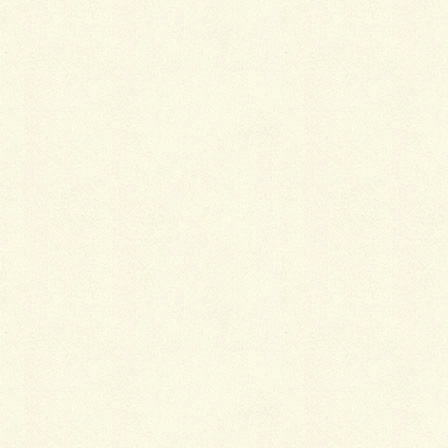
2019年3月1日
歌舞伎
惚れ惚れするいい女 戸名瀬（と
なせ）
歌舞伎座の演目の中に「仮名手本忠臣蔵」の
九段目「山科閑居」の場があります。江戸版
ロミオとジュリエットに思わずうっとりして
しまいます。
2019年2月22日
きもの談義
仕付けのお話
仕付けの目的は、仕立ててすぐの着物に正し
い折り目を付けたり、縫い目を保護するため