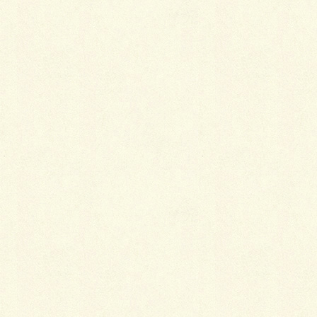
海外での装い
2014年1月23日
お茶会の装い
2014年1月20日
お宮参りの着物
2014年1月20日
お見合いの着物
2014年1月18日
カテゴリー
着物
タグ
付添人
仲人
結納
装い