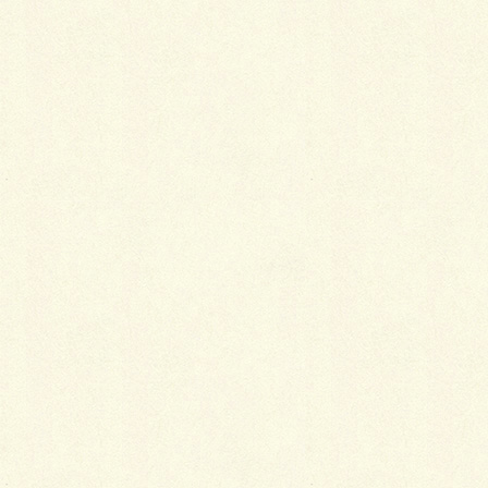
調のものをコーディネートします。
どんな着物を選ぶにしても、祝儀なので伊達衿を付け
ます。
母親の装い
母親は、紋付きの色無地・鮫小紋（江戸小紋）・付け
下げなどのしっとりと落ち着いた感じの着物にしま
す。ただ、相手方の母親とかけ離れた装いは好ましく
ないので、あらかじめ打ち合わせをし、なるべく格を
そろえるようにしましょう。
仲人の装い