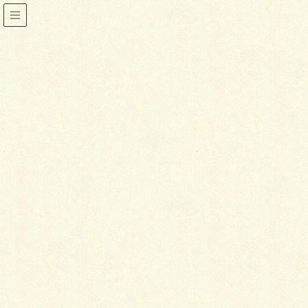
着物
HOME
着物
結納の日の着物
2014年1月19日
喜泉堂
着物
結納の日の着物
結納の儀式は、仲人夫妻が羽織袴と色留袖の礼装で両
家を往復し、結納品を交換するのが正式です。しか
し、最近ではずいぶん簡略化され、ホテルに両家と仲
人が集まって結納品を取り交わしたり、仲人が男性側