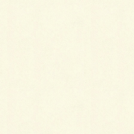
仲人の着物は、訪問着か付け下げ、あるいは一つ紋付
きの色無地または鮫小紋が一般的です。鮫小紋を着る
場合は、黒紋付き羽織か黒絵羽羽織を着ます。
自分に一番似合う着物を
結納の儀式は、お見合いと違って結婚が決まってから
行われるものなので、本人も付き添いもあまり格式ば
らずに、その場にふさわしく、なおかつ自分に一番似
合う着物を選べば良いのではないかと思います。
Follow me!