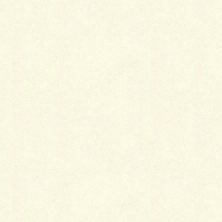
からの結納品を女性宅へ届け、女性側からのお返しは
省略したりするというケースが増えています。
喜びの日にふさわしい色柄を
結納を受ける本人は、華美すぎたりくだけすぎたりし
た着物では相手に失礼になることもあります。控えめ
ながらも品のある着物を選びましょう。あまり派手な
色柄でなければ、振袖や訪問着のフォーマルな着物で
も良いし、付け下げ・色無地・小紋などの着物でもか
まいません。大切なのは、喜びの日にふさわしい明る
い色柄を選ぶことです。
帯は格のある華やかな袋帯か名古屋帯を合わせ、帯揚
げや帯締めも、晴れやかな気持ちに合わせて明るい色