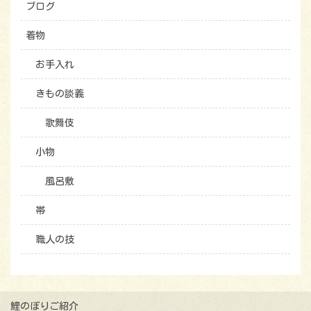
ブログ
着物
お手入れ
きもの談義
歌舞伎
小物
風呂敷
帯
職人の技
鯉のぼりご紹介