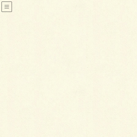
久留米絣
HOME
久留米絣
2014年3月19日
着物
伝統木綿の種類と着心地
着物を普段着として着ているという人に一度
は試していただきたいのが、木綿の着物で
す。最近では洋服生地の着物もありますが、
伝統ものの着心地と肌ざわりを体感してみた
いという人におすすめです。