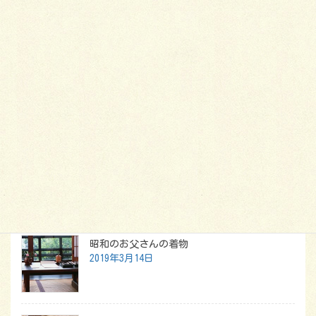
2014年1月4日
着物
もっとチープにラクに着る
着物と聞くと、お金がかかる上に堅苦しいと
いうイメージを持ってしまいがちですが、実
は、あるモノで間に合わせたり作ったりとい
う工夫で、もっと気楽に着こなせるものなの
です。
最新記事
昭和のお父さんの着物
2019年3月14日