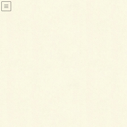
小物
HOME
小物
2014年3月31日
着物
テーマ別ゆかたコーディネート
「ゆかたを着てみたいけれど、自分にはどん
なゆかたが似合ってどんなコーディネートを
したらよいのか分からない」という人もたく
さんいるかと思います。そこで、ベーシッ
ク・ノスタルジック・モダン・シックという