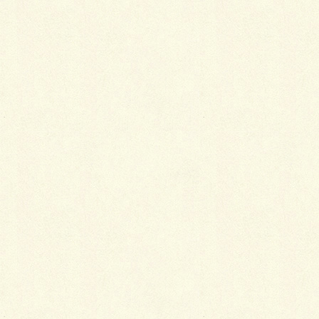
喪服には、喪主や近親者が着る正式喪服と、
一般弔問客が着る略式喪服とがあります。そ
れぞれの着こなし方の違いを覚えておきまし
ょう。また、夏の喪服はだらしない着物姿に
ならないよう注意が必要です。
2014年1月30日
着物
着る前日までにやっておくべきこ
と
着物を着る直前になって箪笥から出すのでは
準備不足です。少なくとも着る前日までには
必要なものを全部揃えて、シワ・シミ・汚れ
などを点検し、防虫剤のにおいも消しておき
ましょう。