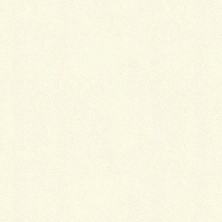
四つのテーマ別に、ゆかたと帯のコーディネ
ートのしかたをご紹介します。
2014年3月4日
着物
二万円あればかなう着物ライフ
着物生活を始めてみたいけどお金がかかりそ
う、と二の足を踏んでしまっている人も多い
かと思いますが、小物を手作りしたり代用し
たりすれば、トータルで二万円かからずに一
通り揃えることができます。
2014年2月8日
着物
喪服と小物の選び方