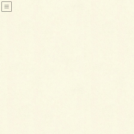
着物
HOME
着物
洋服感覚でコーディネートしてみる
2014年2月14日
喜泉堂
着物
洋服感覚でコーディネートして
みる
着物に関心があってもなかなかその先の一歩が踏み出
せないという人は多いと思いますが、その理由の一つ