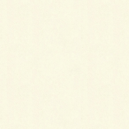
ェアにどんな種類のものがあり、どんなデザイン・色
柄が好みなのかといったイメージをはっきりと持って
いますが、スキーをやったことがない人は、どんなも
のをスキーウェアというのかさえ知らないので、当然
その中から何を選べばいいのかさっぱり分かりませ
ん。
そうなると、とりあえず何度もスキーショップに出か
けて何種類ものウェアを見て回り、少しずつ見慣れて
いったり名称を覚えていったりしていくことで、その
分野のことをなんとなく知っていくしかありません。
つまり、これを繰り返して自分の好みを確立していく
ものなのです。
着物の場合もこれと同じで、たくさん見ていくうち
に、なんとなく心惹かれていくものとまったく心が動