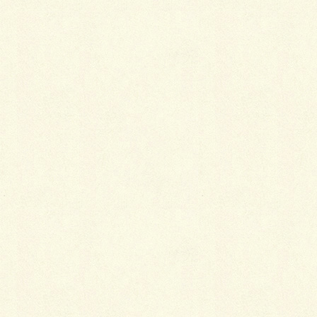
かないものがあることを知っていきます。そこまで来
たら、あとは予算を考えながら着物・帯・小物を選ん
でいけばいいのです。着物の専門雑誌などを見てみる
だけでも、感覚はつかめるようになってきます。
洋服の好みと着物の好みは似ている!?
自分なりの好みが分かってきたら、現在自分が持って
いる着物や帯に合わせやすいものを選ぶ目もできてき
ます。つまり、好みに傾向というものができてくると
いうことです。
洋服の場合でも、柔らかいラインの服が好きな人はワ
ードローブもその傾向のものが多いし、黒っぽい服が
好きな人はシャツでもコートでも無意識に黒いものを
選んでいたりしますが、それと同じことが着物の選び