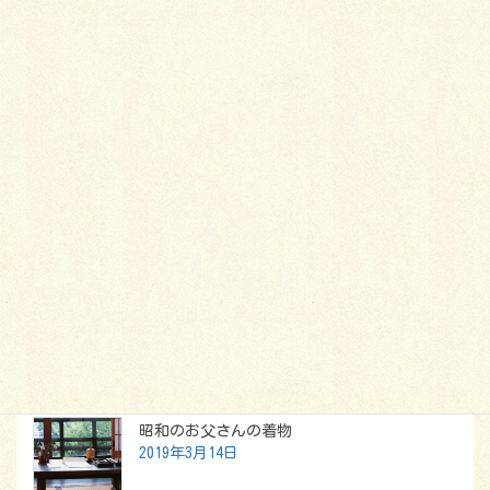
着物の選び方・揃え方
2013年12月28日
カテゴリー
着物
タグ
傾向
好み
洋服
選び方
後染めの着物
好みの色が見つからなかったら
最新記事
昭和のお父さんの着物
2019年3月14日