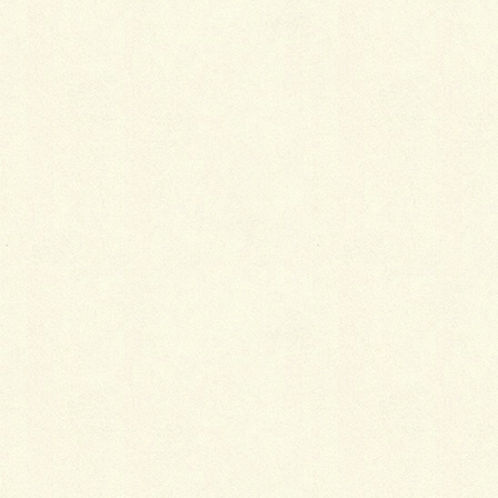
せん。むしろそのルールの中で何を選び、どう最大限
に遊ぶかが着物の楽しさとも言えます。着物を選ぶの
にも着るのにも、特別な才能やセンスは必要ではない
のです。
着物の選び方にもその人の洋服の好みが多少なりとも
反映されるものであるなら、普段気軽に選んでいる洋
服と同じように、自分でピンときた着物を選んで着て
も大丈夫なはずです。
たいていは、それが一番自分に似合う着物です。
Follow me!
Facebook
twitter