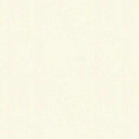
方にも出てきます。
例えば、花柄や華やかな色合いの洋服が好きな人は、
着物の好みも友禅や大柄の小紋などが好みだったり、
スーツやパンツ姿などの活動的なスタイルを好む人
は、紬や縞などのキリッとした着物が好きだったり
と、洋服の好みと着物の好みには少なからず共通点が
あるようなのです。
特別な才能やセンスはいらない
着物にはルールが多くて…というのが、着物が敬遠さ
れてしまう理由の一つかと思います。もちろんそれも
事実ですが、着物だからといって構える必要はありま