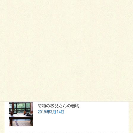
カテゴリー
お手入れ
、
小物
タグ
ポリエステル
半衿
正絹
汚れ
洗い方
長襦袢
シワで失敗しないために
足袋の汚れをきれいに落とす
最新記事
昭和のお父さんの着物
2019年3月14日