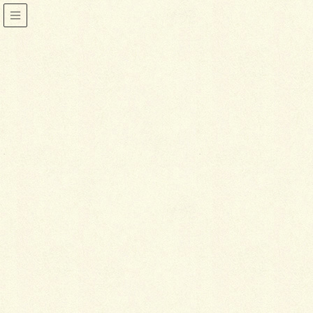
お手入れ
HOME
着物
お手入れ
半衿の洗い方
2013年12月18日
喜泉堂
お手入れ
半衿の洗い方
着物姿のときに顔を引き立たせてくれるポイントの一
つが、長襦袢の半衿です。
しかし、どんなに気をつけていたとしても、衿元は首