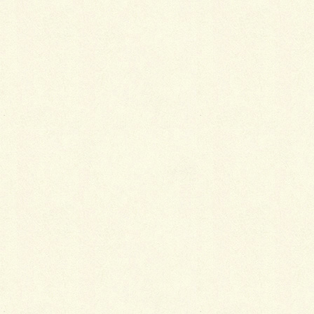
をつけて軽くこすります。
洗い終わったら水でよくすすぎ、タオルに挟ん
で水気を取ります。
陰干しし、半乾きの状態であて布をしてアイロ
ンをかけます。
正絹は摩擦に弱く、強くこすると繊維が毛羽立ってし
まうので注意しましょう。
化繊素材の場合
ポリエステルなどの化繊素材の半衿は、洗濯機で洗う
ことができますが、刺繍半衿の場合はほつれる恐れが
あるので、手洗いがおすすめです。また、生地や刺繍