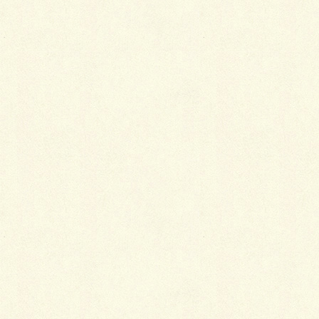
の皮脂やファンデーションなどがどうしても付いてし
まい、汚れやすい箇所でもあります。たった半日程度
着ただけでも、衿山は案外汚れています。汚れを放置
しておくと黄ばみやシミの原因となるので、その日の
うちに長襦袢から外して洗います。
半衿には、正絹、ポリエステル、麻、交織などがあり
ます。洗うときは、まず素材の確認をしましょう。
正絹素材の場合
正絹素材の半衿の洗い方は次の通りです。
ぬるま湯に中性洗剤を入れてしばらく浸け置き
した後、柔らかい毛先の歯ブラシ等に中性洗剤