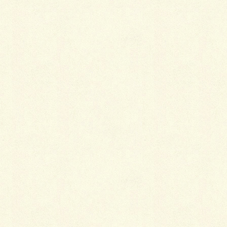
ります。古着は汚れやシミがあることが多く、保存状
態によっては湿気やカビでいやなニオイが付いていた
りもします。ドライクリーニングでは古い汚れやニオ
イは取れないので、洗い張りをしなければならないの
です。
とにかく素材よりも状態の良し悪しが優先することに
なります。
身丈や裄が足りないときは
次はサイズの問題です。昔の人は今より小柄なので、
たいてい裄も身丈も短くできています。そのうえ、反
物の幅自体が今より狭いので、大柄な人ほど難しくな
ります。縫い込みがあるかどうかと縫い代を触ってみ
ても、それが裏地の縫い代だったということもありま