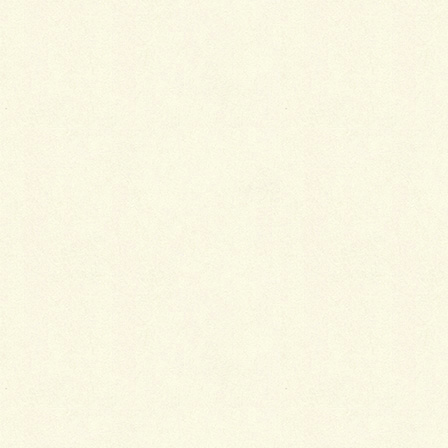
す。
身丈が足りない場合は、袖丈が長かったりすればそれ
を利用して接ぎを入れられます。共布がないときは、
できるだけ似たような布をおはしょりの中に隠れる部
分に足す、「胴接ぎ」という方法がありますが、それ
が可能なのも最長4寸（15センチ強）までです。
また、発想を換えて「対丈」という、おはしょりをと
らない着物にする方法もあります。
裄は縫い込みがなければ出しようがなく、また出した
としても元の縫い筋が残ることがあるので、このあた
りは本人の了解次第です。袖に別布を足す「割入れ」
という方法もありますが、これはもうデザイン上の問
題になります。