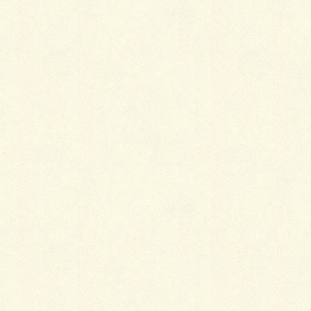
色やけやシミがあるときは
色にもやけやすい色があり、特に青や紫などはやけや
すいといわれています。
色やけや取れないシミがある場合は、上前と下前を入
れ替えたり、裏返して上下を逆にしたりする「繰り回
し」という方法があります。紬などの織りの着物は裏
表がないものが多く、あってもわかりにくいものは、
仕立て直しのたびに裏表を入れ替えて生地の傷みを均
等にできますが、染めの着物は裏返せないので、汚れ
や色やけの位置によって限界があります。
着物の状態と自分の思い入れとをもう一度考