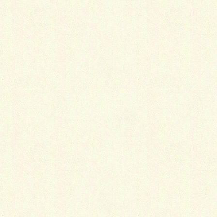
縫い糸と生地の状態の確認
古着を仕立て直さずそのまま着る場合は、生地と縫い
糸の状態が問われることになります。見極めるにはか
なりの経験が必要ですが、簡単な方法としては、縫い
糸を引いてみて、引きが悪かったり、まったく引けな
かったりしたらかなり弱っているという判断ができま
す。この状態でそのまま着ていては、そのうちに糸が
切れて縫い目が避けてきてしまいます。
仕立て直そうということになったら、次は生地の状態
を確かめます。
端のほうを少し引っ張ってみて、裂けるようなら洗い
張りには耐えられません。硬い生地ほど裂けやすくな