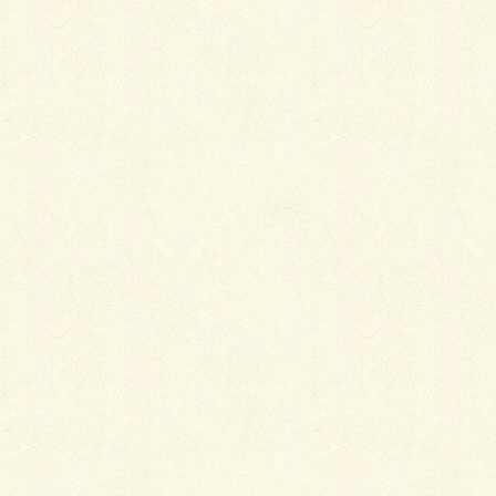
半衿はレースが便利
2014年3月5日
帯はどんな布からでも作れる
2014年2月24日
カテゴリー
着物
タグ
お金
サイズ
シミ
仕立て直し
古着
手間
汚れ
生地
縫い糸
色
呉服屋さんとのコミュニケーション
部分直しをする前に