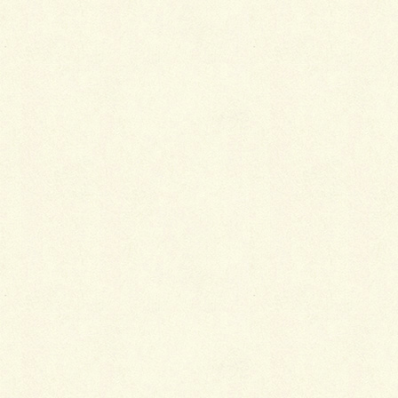
える
「長く着ることを考えたら新品のほうが安かった」と
いう後悔をしないためにも、これだけの手間とお金を
かける以上は、仕立て直しを頼む前にもう一度、その
着物の状態と自分の思い入れとを天秤にかけてみまし
ょう。
Follow me!
Facebook
twitter
Hatena
LINE