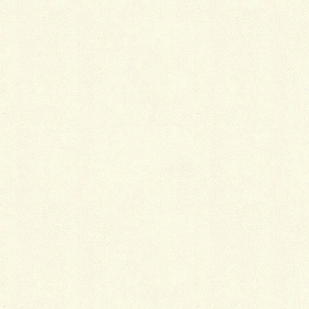
り
で、こちらも特に反対する理由もないのでその着物
を買ったのでした。八掛も帯もすべてそのおばあ様の
お見立てです。
その後、その訪問着は成人式だけでなく、友人の結婚
式からおけいこ事の席まで、ずいぶん重宝に着させて
いただきました。
やがて、私の妹も成人式を迎える頃になり、同じ呉服
屋さんへ行きました。
この時も件のおばあ様が、
このお嬢様にはこれが一番
似合うといって、白地に紫の模様の振袖をすすめられ
ました。
母も祖母も「白は汚れが目立つし太って見える」など
と思いはしたものの、おばあ様は一歩も譲る気配がな
いので、その振袖を買ったそうです。