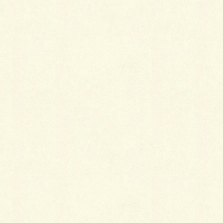
呉服屋さんとのコミュニケーション
2014年2月16日
後染めの着物
2014年2月13日
カテゴリー
きもの談義
タグ
おばあ様
呉服屋
白地の振袖
着物センス
総付け
縮緬
訪問着
究極のぜいたく品 〜 麻の着物
狐忠信は男の仕事？