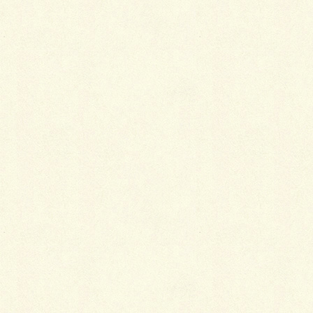
当の私は着物にはまったく関心が無く、他人事のよう
な気でいたのですが、ある日、母と祖母に連れられ
て、とある呉服屋さんに行きました。
その呉服屋さんは「あそこは、よう勉強しはる」とい
うので、母や祖母もお世話になっていたところです。
「よう勉強しはる」要するに、よく値引きしてくれる
という事です。
その呉服屋さんでは、その家のおばあ様がお客の相手
をしてくださるのですが、
どういう加減か、私に勧め
てくださったの着物は当時流行っていた有職柄の大振
袖ではなく、縮緬の総付けの訪問着でした。
それも、地色は紺色、模様は大きなカトレアだけで、
縫い取りも金糸銀糸も一切なし。その頃の振袖のイメ
ージとは全く違うものだったのです。
なにしろ、
「このお嬢様にはこれが似合う」の一点張