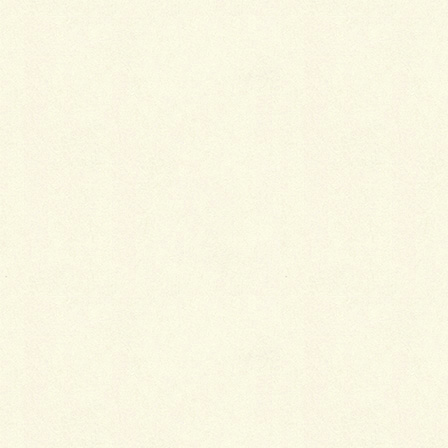
蛇足ですが、私の実家は商店街の中にあるうどん屋で
す。
「お嬢様」などと呼んでくれた人は後にも先にもこの
おばあ様一人だけです。
私たち親子はこの言葉の魔力にかかって鷹揚な買い物
をしたのかもしれません。
あれから40年以上経って、
私の娘は結納式にあの縮緬
の訪問着を着ました。
妹の娘たち二人は、成人式にあの白地の振袖を着まし
た。
もちろん、帯も新調することなく当時のものを使うこ
とができたのです。
古いものなのに、一向に古びた感じもなく、娘たちも
大喜びで着てくれました。
あの時に流行りものを買っていたら、今では陳腐な感
じになって、娘たちは着てはくれなかったかもしれま