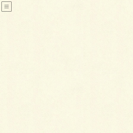
きもの談義
HOME
着物
きもの談義
世代を超越する着物センス
2015年1月6日
喜泉堂
きもの談義
世代を超越する着物センス
私が19歳になった頃、母や祖母は成人式の振袖の用意
に夢中になっていました。
久しぶりに大きな買い物をすることに興奮していたの
です。