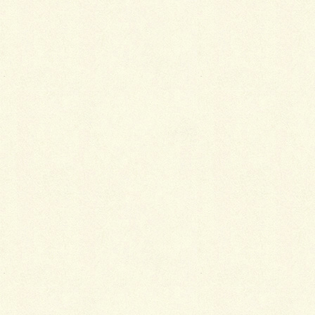
せん。
考えてもみてください。今の時代、振り袖や総付けの
訪問着を新調すればどんなに散財しなければならない
か。
呉服屋さんのおばあ様の選んでくれた着物は40年たっ
ても時代遅れになることなく、私たちの実生活で大活
躍してくれたのです。おばあ様の着物センス恐るべ
し！
（ライター ：
ｎ．ｍ
）
Follow me!