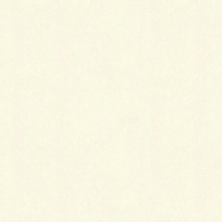
色が最適です。エメラルドグリーン・コバルトブル
ー・シルバーグレー・瑠璃色などでもOKです。また、
透ける素材の特徴を活かし、長襦袢を白にして着物を
藍色にするなどの工夫をすると、白が透けて美しく見
えます。
柄は、水の流れ・波・なでしこ・朝顔・桔梗など、涼
感のあるものを選びます。
秋
木々の葉が黄色や赤に色づく秋には、琥珀色・ワイン
レッド・栗色・芥子色・金茶などを選びます。
柄は、紅葉・秋の草花・鈴虫などの秋の虫を描いた模
様が映えます。
冬