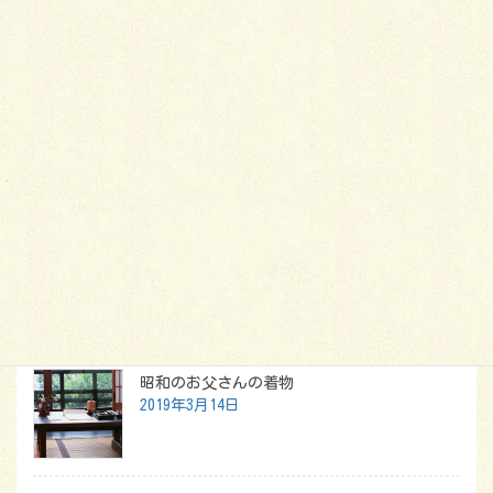
カテゴリー
着物
タグ
季節
柄
色
衣更え
美容・健康にも効果的
帯の種類と格付け
最新記事
昭和のお父さんの着物
2019年3月14日