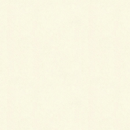
冬は、寒さを忘れさせるようなオレンジや濃茶などの
暖色系を持ってくると効果的です。ローズカラー・ア
イボリー・シルバー・スカーレットも華やかで温かい
印象です。
柄は、梅・椿・水仙など、初春の香りを感じさせるも
のを選びます。
衣更えで季節を楽しむ
花や木々の移ろいによって季節の流れを知り、旬の野
菜や果物・魚介類を口にすることによって季節を味わ
うように、その気候に合った着物に衣更えすること
で、寒暖の調節をすると同時に、季節の移り変わりや