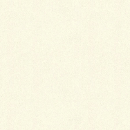
されており、花の柄なども、その花が咲く時期より早
めに着て、季節の訪れを待つ心を表します。
春
草花の色も日差しもやさしい春には、着物も淡いパス
テルトーンやシャーベットトーンのものを選びます。
クリーム色・レモン色・ベビーピンク・すみれ色・う
こん（濃い黄色）・ひわ色（黄緑色）など顔映りの良
いきれいな色が似合います。
柄は、桜・菜の花・蝶などがマッチします。
夏
夏の着物には、涼しく見える白や藍色などの寒色系の