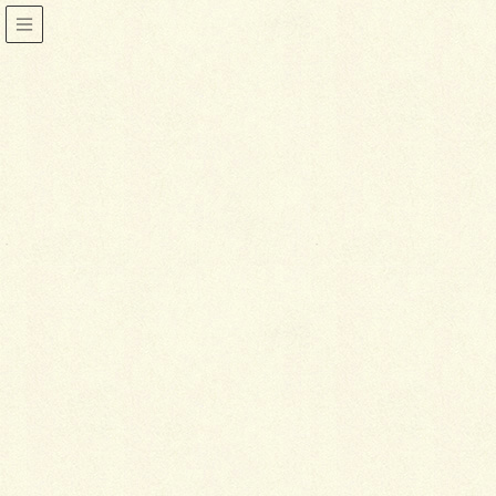
着物
HOME
着物
季節の色と柄
2014年1月16日
喜泉堂
着物
季節の色と柄
洋服でも、春にはやわらかい色を着て、秋には渋めの
色を着るように、着物にも季節にふさわしい色選びが
あります。
柄は、本来の季節より一歩先を行くのが粋なお洒落と