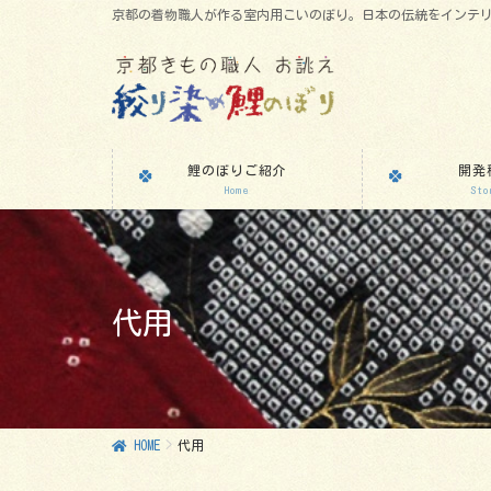
京都の着物職人が作る室内用こいのぼり。日本の伝統をインテ
鯉のぼりご紹介
開発
Home
Sto
代用
HOME
代用