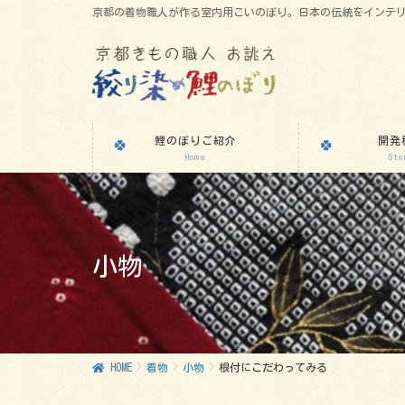
京都の着物職人が作る室内用こいのぼり。日本の伝統をインテ
鯉のぼりご紹介
開発
Home
Sto
小物
HOME
着物
小物
根付にこだわってみる