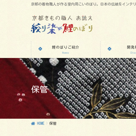
京都の着物職人が作る室内用こいのぼり。日本の伝統をインテ
鯉のぼりご紹介
開発
Home
Sto
保管
HOME
保管