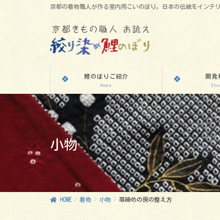
京都の着物職人が作る室内用こいのぼり。日本の伝統をインテ
鯉のぼりご紹介
開発
Home
Sto
小物
HOME
着物
小物
帯締めの房の整え方