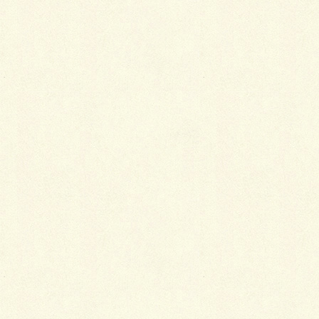
この四色を基本にすれば困りません。夏には絽の帯揚
げをしますが、これも同じです。むしろ、夏は白系の
着物が多くなるので、少し濃いめの色でもかまいませ
ん。
帯締めの基本色
帯締めも半幅帯の場合は必要ないといえばないのです
が、帯締めをするだけで若干フォーマルっぽくなった
り、帯の緩みを防ぐことができたりというメリットは
あります。
帯締めの場合、おすすめの基本色は「ベージュ・きれ
いな青・きれいな草色・山吹色・真っ赤」の五つにな
ります。この五色があれば、たいていどんな帯にもど