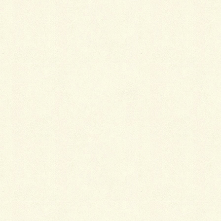
2018年1月5日
白木屋の火事の真偽
2018年1月5日
夏着物の素材の楽しみ方
2018年1月5日
手作り帯枕の工夫ポイント
2018年1月4日
カテゴリー
小物
タグ
アクセサリー
コーディネート
基本色
帯揚げ
帯締め
着物