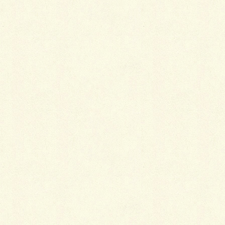
いてご説明します。
トーンを統一する
普段半幅帯でいることが多い人にとってはほとんど必
要のないものではあるのですが、帯揚げと帯締めの色
のトーンを揃えて持っておくと、コーディネートに統
一性が生まれやすくなります。加えて、半衿・帯留
め・髪飾り・イヤリング・指輪・マニキュアなどもそ
の色に合わせるとなお統一感が出せます。
着物にはたくさんの色があふれているので、何か一
つ、ワントーンのものを揃えてやるほうがまとまりも
出るのです。