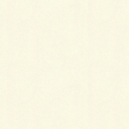
れかが合います。その上でゆとりがあれば、柄もの・
ローズピンク・ピンク・クリーム色・モスグリーン・
紫などと増やしていきましょう。
自分なりの「困ったら○○色」を持つ
とりあえず、帯揚げと帯締めの基本色が揃っていれ
ば、概ねその組み合わせのバリエーションでどんな帯
でもいけます。色を合わせても、反対色を持ってきて
もOKです。
ただし、しいて言えば、帯揚げは淡く、帯締めは着物
の上から下までの中で一番はっきりと目立つトーンの
色合いという組み合わせのほうがよさそうです。ちょ