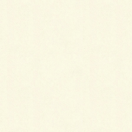
Facebook
twitter
Hatena
LINE
Pocket
関連記事を表示
着物の洗濯方法と相場
2019年1月8日
普段着として着物を着る意義
2019年1月5日