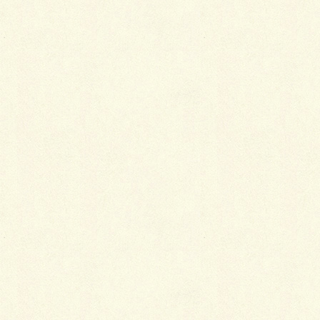
っとぎょっとするような、洋服では絶対に使わないよ
うな色でも、着物だとしっくりくるということもあり
ます。そのためにも、経験を積んでいく中で、「困っ
たら○○色」という万能で無難な一色を自分なりに持
つといいかと思います。
特に帯締めは、それだけで着物姿を華やかに引き立て
たり殺してしまったりするものなので、くれぐれも全
身鏡で見ながら決めるようにしたいものです。帯だけ
を見て合っていると思ってしまうと、あとで遠くから
見たとき、そこだけ浮いてしまっていることにもなり
かねません。
Follow me!