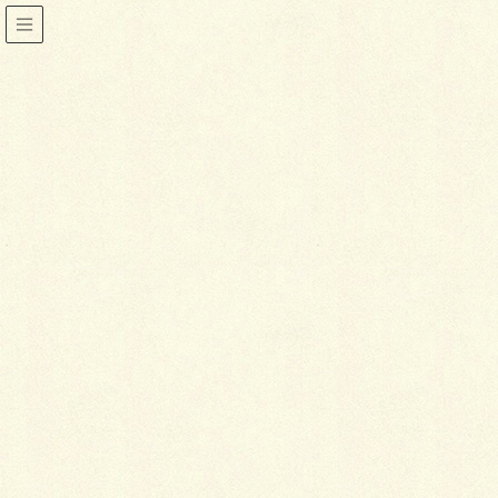
小物
HOME
着物
小物
小物はまず基本色を
2015年2月17日
喜泉堂
小物
小物はまず基本色を
着物初心者の場合、まず困るのが「小物はどんな色を
揃えておいたらいいのか」という点かと思います。そ
こで今回は、とりあえず持っておきたい帯揚げ・帯締
めの基本色とそれぞれのコーディネートのしかたにつ