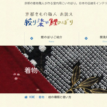
京都の着物職人が作る室内用こいのぼり。日本の伝統をインテ
鯉のぼりご紹介
開発
Home
Sto
着物
HOME
着物
紋の種類と使い方