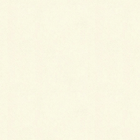
れも滅びつつある江戸風なのかもしれません。
組み合わせの妙
緋色の襦袢と組み合わせる場合、紅色のような派手な
小袖と縞のような地味な小袖では、基本的にニュアン
スが異なってきます。
地味な小袖と合わせた場合のテーマがチラリズムな
ら、派手な小袖と合わせた場合はむしろ正攻法の匂い
立つような艶やかさがテーマといえます。つまり、小
袖の楽しみは吉原の遊女や元禄時代の気分を味わえる
ところにあったのです。
どの時代でも、女性は当世風にない雰囲気を求めたく