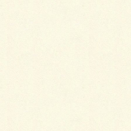
季節別・襦袢の選び方
2018年1月4日
着物の歴史と変化（鎌倉時代〜江戸時代）
2014年1月2日
カテゴリー
着物
タグ
小袖
抜衣紋
江戸時代
衿
襦袢
江戸の二大デザイン
着物を着るために必要なこと