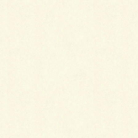
色っぽさを醸し出す「抜衣紋」
小袖は、背中を見せるくらいの気分で首の後ろの衿を
下げて着るのがコツです。だらしないのでは？と思っ
てしまいますが、そのだらしなさが淫靡を醸し出すの
です。
こういう着物の着方を「抜衣紋」といいます。髪の油
が衿に付くのを嫌って始まったといいますが、おそら
くそれは表向きの理由で、実際はそうするほうが色っ
ぽいからだったのでしょう。
今でも歌舞伎座などに行くと抜衣紋で着こなしている
女性を見かけますが、もはや年輩の人ばかりです。こ