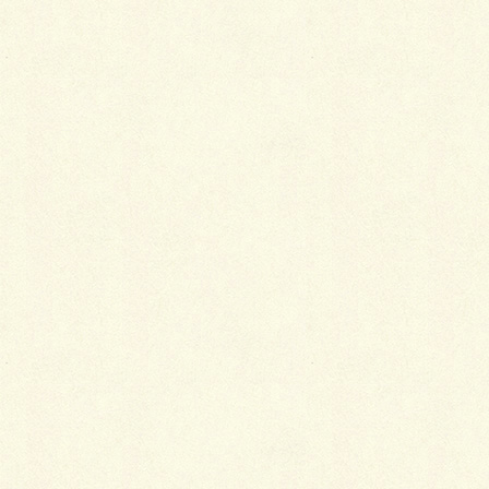
「左褄を取る」の語源
芝居などでよく、小袖の裾を引きずらないよう、膝の
ところを左手で持って歩いている女性の姿を見かけま
すが、この手で持っている部分のことを「褄」と呼び
ます。そして、左手でこれを持つことを特に「左褄を
取る」といいます。
左手で褄を持ち上げると小袖がめくれ、その下から襦
袢や脚布（=腰巻）が見えます。これは元禄期あたり
の遊女や芸者が始めたといわれています。ですから今
でも国語辞典を引くと、「（左）褄を取る」は「芸者
になる」の意であると記されています。ただ、幕末に
なると遊女や芸者に限らず誰もが左褄を取るようにな
ります。