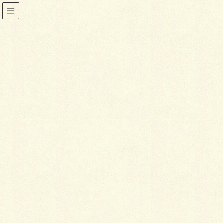
着物
HOME
着物
小袖の艶やかな着こなし方
2018年1月5日
喜泉堂
着物
小袖の艶やかな着こなし方
もともとは下着だった小袖ですが、江戸時代には実に
艶やかな着物として着られるようになりました。