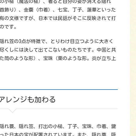
の小槌（魔法の槌）、着ると自分の姿が消える隠れ
首飾り）、金嚢（巾着）、七宝、丁子、蓮華といった
有の文様ですが、日本では民話がそこに反映されて打
のです。
隠れ笠の3点が特徴で、とりわけ目立つように大きく
尽くしには決して出てこないものたちです。中国と共
た筒のような形）、宝珠（栗のような形。炎が立ち上
アレンジも加わる
隠れ蓑、隠れ笠、打出の小槌、丁子、宝珠、巾着、鍵
った日本の宝が配置されています。また、隠れ蓑、隠