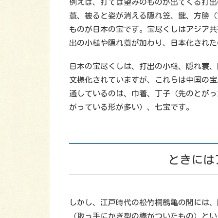
例えば、打てば望みのものが出てくる打出
蓑、被ると姿が消える隠れ笠、鍵、方勝（
ものが日本の宝です。宝尽くしはアジア共
出の小槌や隠れ蓑が加わり、日本化された
日本の宝尽くしは、打出の小槌、隠れ蓑、
文様化されていますが、これらは中国の宝
通しているのは、巾着、丁子（先のとがっ
がっている形が多い）、七宝です。
ときには
しかし、江戸時代の松竹桐鶴亀の間には、
（取っ手にかぎ型の棒がついたもの）とい