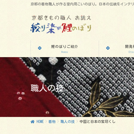
京都の着物職人が作る室内用こいのぼり。日本の伝統をインテ
鯉のぼりご紹介
開発
Home
Sto
職人の技
HOME
着物
職人の技
中国と日本の宝尽くし