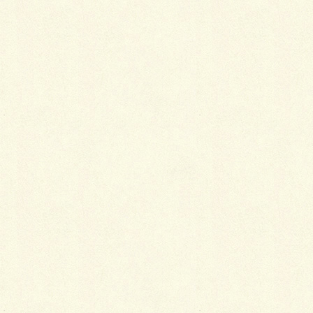
口紅などの化粧品やマジックなどの油性の汚
れ
表面の汚れを拡げないよう、やさしく拭き取ります。
白い綿ガーゼにリグロインか良質のベンジンをたっぷ
りとつけ、汚れをたたくように落とします。
醤油、コーヒー、お茶などの水性の汚れやビ
ールなどのアルコールの汚れ
すぐに水か薄めた中性洗剤で濡らし、白い綿ガーゼま
たは歯ブラシなどでたたくように落とします。
血液の汚れ