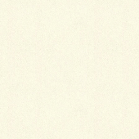
すぐに水か薄めた中性洗剤で濡らし、白い綿ガーゼま
たは歯ブラシなどでたたくように落とします。
ただし、お湯を使うと落ちなくなるので注意しましょ
う。
泥の汚れ
そのまま完全に乾かし、乾いたらブラシで払い落とし
ます。乾く前にこすらないことが重要です。
絶対にこすらないこと
シミを落とすコツは、白い綿ガーゼでトントンとたた
くことです。こするとシミが繊維の中に入ってしまっ