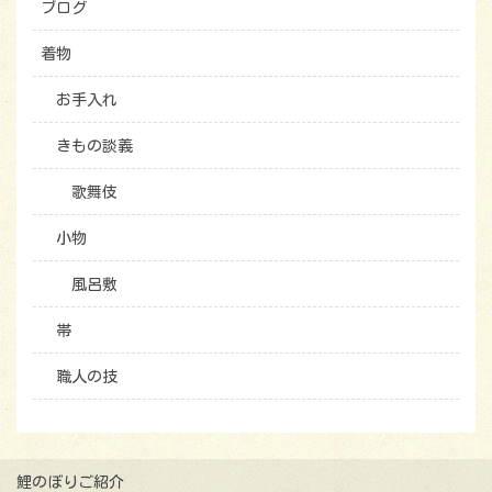
ブログ
着物
お手入れ
きもの談義
歌舞伎
小物
風呂敷
帯
職人の技
鯉のぼりご紹介