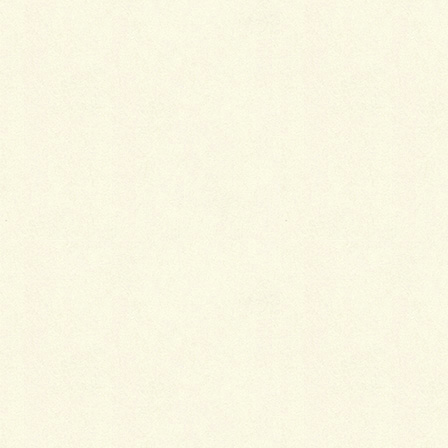
Hatena
LINE
Pocket
関連記事を表示
着物の洗濯方法と相場
2019年1月8日
普段着として着物を着る意義
2019年1月5日
着物姿に垣間見える女心
2019年1月5日