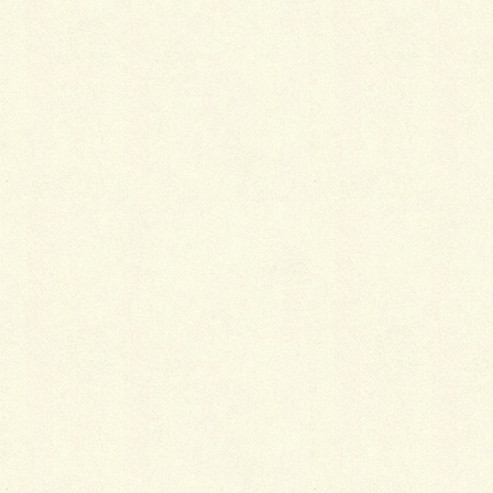
2018年1月5日
手作り帯枕の工夫ポイント
2018年1月4日
季節別・襦袢の選び方
2018年1月4日
カテゴリー
お手入れ
、
着物
タグ
きものケア
シミ
応急処置
手入れ
汚れ
着物
落とし方
日本の色 〜 JIS規格の慣用色（和の伝統色＋α）２６９色