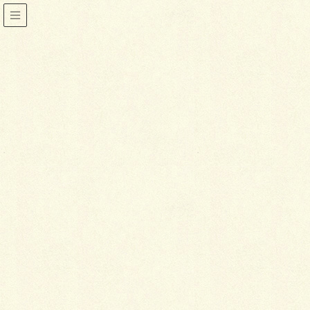
お手入れ
HOME
着物
お手入れ
シミや汚れは早く正しい応急処置を！
2013年12月8日
喜泉堂
お手入れ
シミや汚れは早く正しい応急処
置を！
着物での外出の際は、どんなに気をつけていても、食
べ物や飲み物をこぼしてしまったり、泥がはねてしま