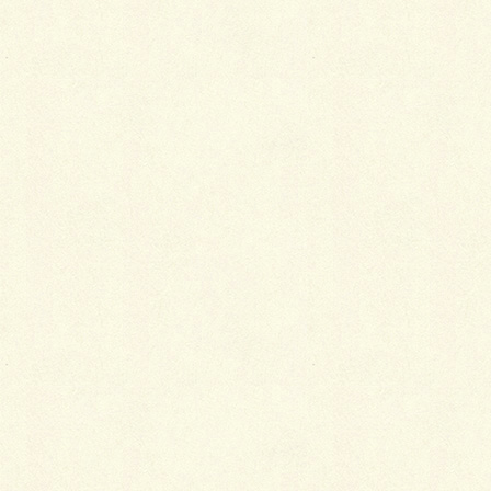
う。
2015年2月6日
着物
日本の文様
日本の文様にはそれぞれに歴史があり、意味
が盛り込まれています。いずれも普段の暮ら
しの中で目にしてきた模様であるだけに、な
かなか意識はしないものですが、模様の意味
を考えながら見てみると、あらためてその伝
統美を感じることができるのではないでしょ
うか。
2014年1月2日
着物
着物の歴史と変化（明治時代〜昭