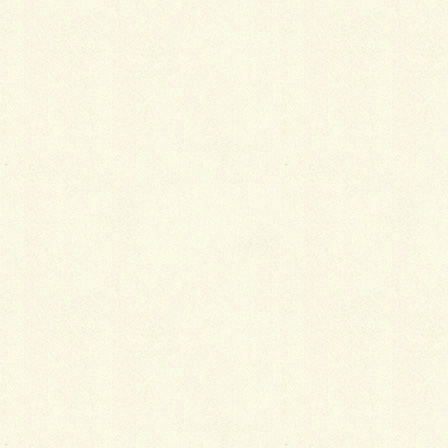
和・平成時代）
着物の歴史を調べてみることは、現代の着物
を知る参考にもなります。今回は、いよいよ
明治時代から現在の昭和・平成時代までの着
物についてのご説明をしたいと思います。
2014年1月2日
着物
着物の歴史と変化（鎌倉時代〜江
戸時代）
鎌倉時代から江戸時代にかけては、武士の時
代になったということもあって、より動きや
すい服装に変わり、外国文化の影響でそれぞ
れがファッションにおける個性をより発揮で
きるようになったと言えるのではないかと思
います。