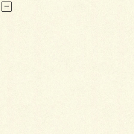
歴史
HOME
歴史
2015年10月22日
小物
根付にこだわってみる
根付は、帯周りが寂しいときや、着物や帯に
季節感を出したいとき、またはお出かけ先に
関するものを身につけたいときなどにアクセ
ントになってくれるスグレモノです。ぜひオ
リジナリティを発揮してこだわってみましょ