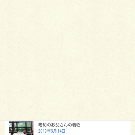
2014年1月2日
着物
着物の歴史と変化（古墳時代〜平
安時代）
着物は、長い年月をかけて、気候風土や生
活、その時代の社会環境などの影響を受けな
がらさまざまに変化してゆきます。今回は、
古墳時代から平安時代までの着物の歴史と変
化についてご説明したいと思います。
最新記事
昭和のお父さんの着物
2019年3月14日