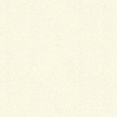
手作り帯枕の工夫ポイント
2018年1月4日
季節別・襦袢の選び方
2018年1月4日
カテゴリー
小物
タグ
コーディネート
バッグ
着物
風呂敷
衿周りのおしゃれ
これを知らなきゃ時代遅れ！！進化する和装