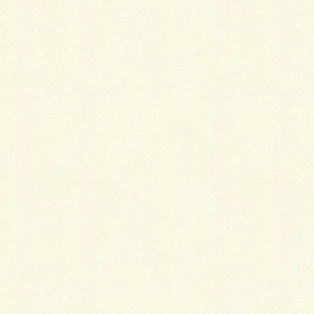
風呂敷も常備しておこう
さらに、バッグの中には風呂敷を1枚常備しておくと
便利です。急に増えた荷物や、室内で脱いだ羽織やシ
ョールなどを包んだり、クロークのある店では、風呂
敷に包んで渡したりすることもできるので安心です。
Follow me!
Facebook
twitter
Hatena
LINE