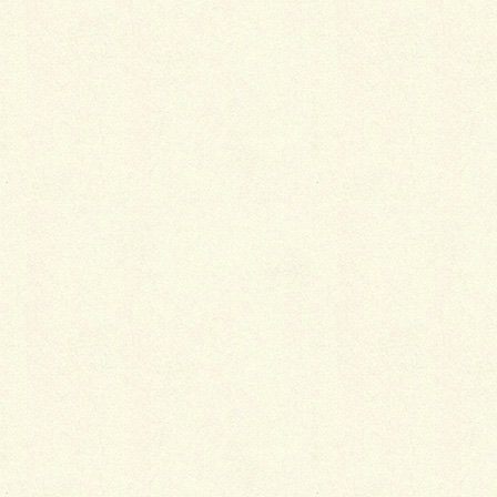
観劇や映画など
革のハンドバッグ＆パンフレット用の布バッグ
パーティー
アンティークのビーズバッグまたはサテン地のミニバ
ッグ
季節感を大切に
かごバッグを持つ季節は厳密に決まっているわけでは
ありませんが、着物の場合は、特に季節感を大切にす
るので、真冬に見るからに涼しげなバッグは持たない
ようにしましょう。ただ、山ぶどう・桜・くるみなど
のかごバッグなら、色も濃く落ち着いているので、年
中持つことができます。