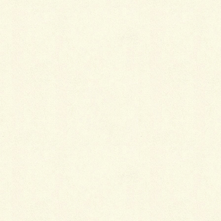
冬は、フェルトやフェイクファーなど、温かさを感じ
る質感のバッグを持っていると、コーディネートの幅
が広がります。
バッグは、素材や色合い、印象で持つ時期を選ぶよう
にしましょう。
斜めがけバッグもおすすめ
着物を着ていると、常に袖に手をやったり上前を押さ
えたりと、けっこう手を使うことが多いので、両手が
あく斜めがけバッグも便利です。ただし、着物に直接
当たるので、すれたりしないよう、金具のない布バッ
グがおすすめです。