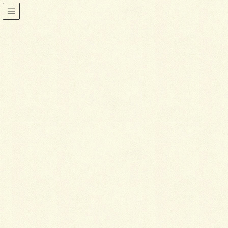
小物
HOME
着物
小物
着物に合うバッグ
2018年1月4日
喜泉堂
小物
着物に合うバッグ
着物のときは、洋服のときとは勝手が違うような気が
して、どんなバッグを合わせたらいいか迷ってしまう
ものです。そこで今回は、バッグの合わせ方をご紹介
します。