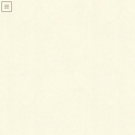
着物
HOME
着物
着物はこんなに経済的で便利
2014年1月5日
喜泉堂
着物
着物はこんなに経済的で便利
洋服での生活が当たり前になっていると、よほど着物
が好きというのでない限り、いまさら動きづらくて堅
苦しくてお金も手もかかる和服をわざわざ日常的に着
ようとは思わないことでしょう。