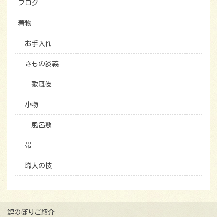
ブログ
着物
お手入れ
きもの談義
歌舞伎
小物
風呂敷
帯
職人の技
鯉のぼりご紹介