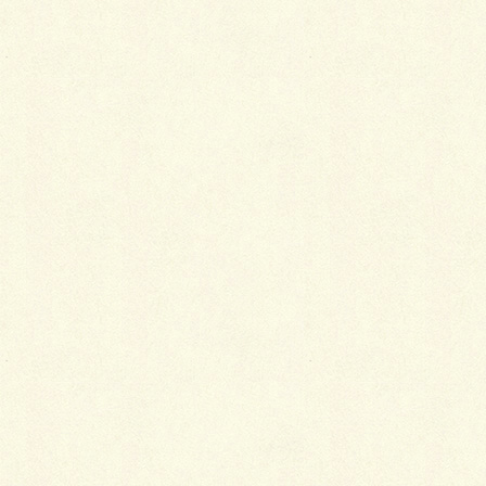
しかし、着物は私たちが思うよりうんと経済的で便利
な服装なのです。
着物は決して高くない
「着物=高級品」というのが一般的なイメージで、あ
る程度のお金持ちでないと買えないと思われがちです
が、実は必ずしもそうとは言い切れません。
例えば、洋服だと、流行に合わせてシーズンごとに服
を買わなければなりませんが、着物を着るようになる
と、その煩わしさから解放されます。なぜなら、着物
には形が決まっていて流行というモノがないからで
す。