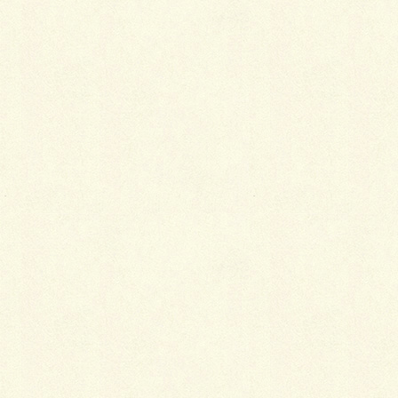
Hatena
LINE
Pocket
関連記事を表示
着物の洗濯方法と相場
2019年1月8日
着物姿に垣間見える女心
2019年1月5日
着物を着るために必要なこと