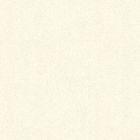
着物のもう一つのメリットは、ちょっとした外出なら
バッグを持つ必要がないという点です。
例えばこのような箇所にモノを収納できます。
袖の中
ハンカチやポケットティッシュ。トイレでも取り出し
が簡単。
帯と帯の間
切符やICカード。降りるときに慌てずに済む。
帯と着物の間