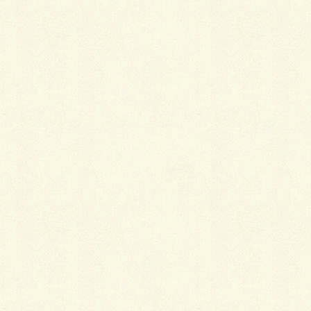
つまり、多少の奮発をして90代になっても着られる着
物を買っておけば、半衿・帯・帯揚げ・帯締めの色柄
やバッグなどを変えるだけでいくらでもアレンジして
長く着られるので、着る日数で金額を割れば、大して
お金がかかっていないどころか、むしろかなり安く上
がっていることになるというわけなのです。
また、洋服だと、少しでも太るとウエストが入らなく
なってしまいますが、着物なら無限に調節がきくの
で、体型が変わっても着られるというメリットもあり
ます。
バッグいらずでお出かけができる