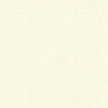
手作り帯枕の工夫ポイント
2018年1月4日
季節別・襦袢の選び方
2018年1月4日
まとめ髪のアレンジグッズ
2018年1月4日
カテゴリー
着物
タグ
メリット
便利
外出
着物
経済的
着物を安く買うときのコツと注意点