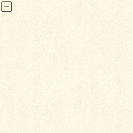
小物
HOME
着物
小物
雨の日・雪の日のお出かけ
2013年12月26日
喜泉堂
小物
雨の日・雪の日のお出かけ
着物で出かける予定の日に雨や雪が降るとテンション
が下がってしまいますが、事前準備をしっかりしてお
けば、着物を着るのをあきらめずに出かけることがで
きます。