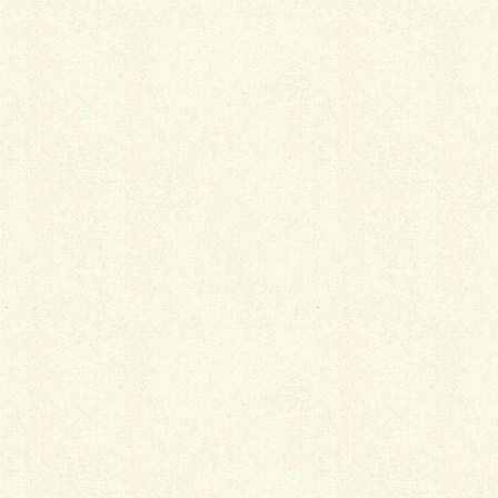
泥ハネを少なくする歩き方のコツは、多少大げさなく
らいの内股で歩くことです。こうすることで、ハネが
外側に飛んで着物が汚れるのを防げるのです。また、
裾さばきを楽にするために、着崩れしない程度に2〜3
回足を開いて裾割りをしておくと良いと思います。
いずれにしても、雨や雪の日には着替え用の足袋を必
ず準備しておきましょう。
撥水加工もおすすめ
もっとしっかり水や泥ハネなどから着物を守りたいと
いう場合は、専門店で撥水加工を施してもらうと安心
です。