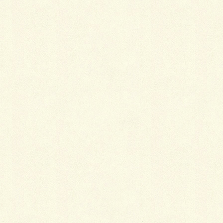
装履にすっぽりかぶせて包み込みます。
目的地までカバーをかけ、到着したら外すだけなので
とても簡単です。
雨コート
着物全体を覆う丈で、防水加工が施してあるので、雨
や雪から着物を守ってくれます。
雨コートの下で着物をたくし上げて帯などに挟み込ん
でおけば、ハネが上がっても着物を汚さずに済みま
す。
泥ハネを少なくする歩き方