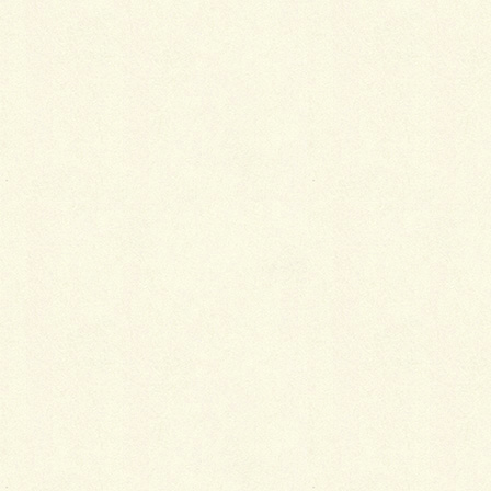
2018年1月4日
季節別・襦袢の選び方
2018年1月4日
まとめ髪のアレンジグッズ
2018年1月4日
カテゴリー
小物
タグ
お出かけ
泥ハネ
着物
雨
雪
虫喰いの予防
ポリエステルの着物のお手入れ