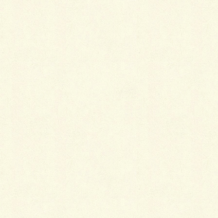
また、油をはじいてシミや汚れを付きにくくする撥油
加工、虫を寄せつけない防虫加工、カビの発生を防ぐ
防菌加工などもしておくと、着物のお手入れがより簡
単になります。
ただし、撥水加工といっても大量の雨や雪を完全にシ
ャットアウトする加工ではないので、上記のような便
利グッズで自己防衛するのが大前提です。
Follow me!
Facebook
twitter